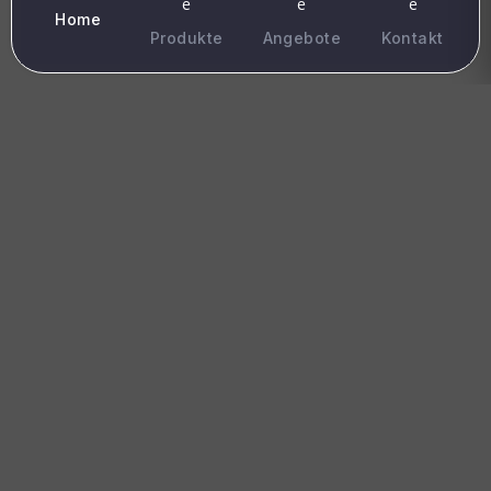
im Haus.
Home
Produkte
Angebote
Kontakt
Insektenschutz von Teba® schützt
einfach alle. Sie, Ihre Eltern, Ihre
Kinder, Ihre Wohnung – und nicht
zuletzt auch die Insekten. Das ist gut
für die Umwelt und Ihr Zuhause. In
unserer umfangreichen Kollektion
finden Sie vielfältige Modelle für
Fenster und Türen sowie
unterschiedliche Gewebearten für
verschiedene Bedürfnisse.